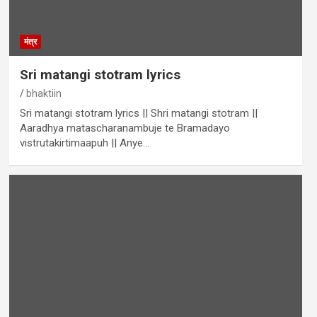
मंत्र
Sri matangi stotram lyrics
bhaktiin
Sri matangi stotram lyrics || Shri matangi stotram ||
Aaradhya matascharanambuje te Bramadayo
vistrutakirtimaapuh || Anye…