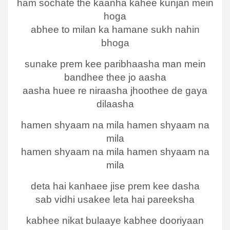
ham sochate the kaanha kahee kunjan mein
hoga
abhee to milan ka hamane sukh nahin
bhoga
sunake prem kee paribhaasha man mein
bandhee thee jo aasha
aasha huee re niraasha jhoothee de gaya
dilaasha
hamen shyaam na mila hamen shyaam na
mila
hamen shyaam na mila hamen shyaam na
mila
deta hai kanhaee jise prem kee dasha
sab vidhi usakee leta hai pareeksha
kabhee nikat bulaaye kabhee dooriyaan