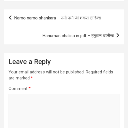
b
es
er
s
e
o
t
A
Post
Namo namo shankara – नमो नमो जी शंकरा लिरिक्स
o
p
navigation
k
p
Hanuman chalisa in pdf – हनुमान चालीसा
Leave a Reply
Your email address will not be published.
Required fields
are marked
*
Comment
*