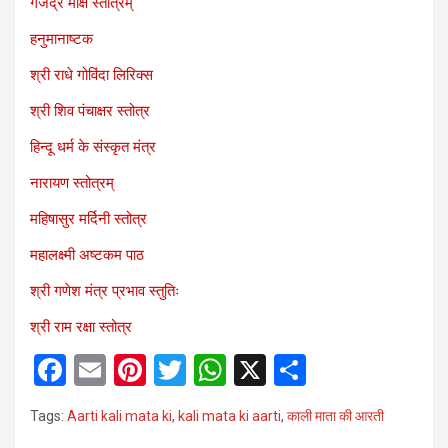
गजेंद्र मोक्ष स्तोत्रम्
हनुमानाष्टक
श्री राधे गोविंदा लिरिक्स
श्री शिव पंचाक्षर स्तोत्र
हिन्दू धर्म के संस्कृत मंत्र
नारायण स्तोत्रम्
महिषासुर मर्दिनी स्तोत्र
महालक्ष्मी अष्टकम पाठ
श्री गणेश मंत्र प्रभाव स्तुतिः
श्री राम रक्षा स्तोत्र
F
E
Pi
T
W
X
S
a
m
nt
wi
h
h
Tags:
Aarti kali mata ki
,
kali mata ki aarti
,
काली माता की आरती
ce
ail
er
tt
at
ar