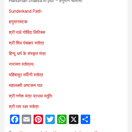
Hanuman chalisa in pdf – हनुमान चालीसा
Sunderkand Path
हनुमानाष्टक
श्री राधे गोविंदा लिरिक्स
श्री शिव पंचाक्षर स्तोत्र
हिन्दू धर्म के संस्कृत मंत्र
नारायण स्तोत्रम्
महिषासुर मर्दिनी स्तोत्र
महालक्ष्मी अष्टकम पाठ
श्री गणेश मंत्र प्रभाव स्तुतिः
श्री राम रक्षा स्तोत्र
F
E
Pi
T
W
X
S
a
m
nt
wi
h
h