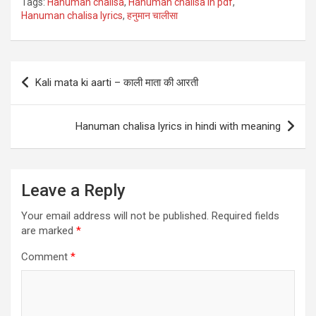
Tags:
Hanuman chalisa
,
Hanuman chalisa in pdf
,
ce
ail
er
tt
at
ar
Hanuman chalisa lyrics
,
हनुमान चालीसा
b
es
er
s
e
o
t
A
Post
o
p
Kali mata ki aarti – काली माता की आरती
navigation
k
p
Hanuman chalisa lyrics in hindi with meaning
Leave a Reply
Your email address will not be published.
Required fields
are marked
*
Comment
*