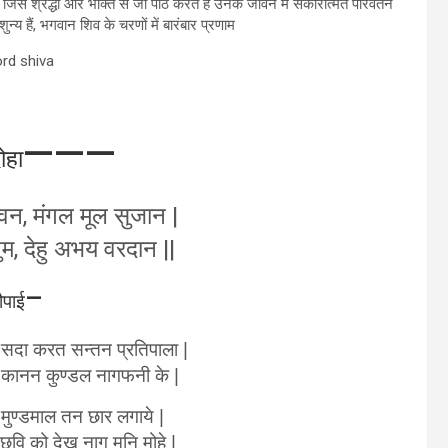
िसे श्रद्धा और भक्ति से जो पाठ करते है उनके जीवन में सकारात्मत परिवर्तन
 शुन्य हैं, भगवान शिव के चरणों में बारंबार प्रणाम
———
ोहा
वन, मंगल मूल सुजान |
म, देहु अभय वरदान ||
–
ौपाई
सदा करत सन्तन प्रतिपाला |
, कानन कुण्डल नागफनी के |
 मुण्डमाल तन छार लगाये |
 छवि को देख नाग मुनि मोहे |