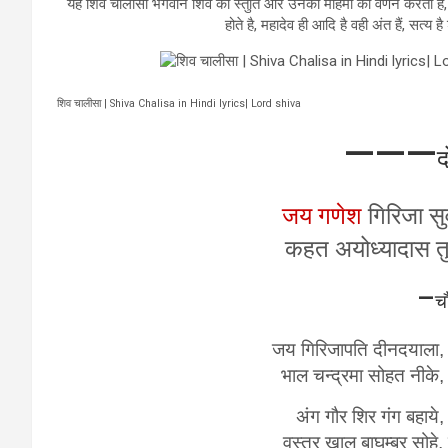
यह शिव चालीसा भगवान शिव की स्तुति और उनकी महिमा का वर्णन करती है, ज
होते है, महादेव ही आदि है वही अंत हैं, सत्य है
शिव चालीसा | Shiva Chalisa in Hindi lyrics| Lord shiva
———
द
जय गणेश
गिरिजा सु
कहत अयोध्यादास तु
–
च
जय गिरिजापति दीनदयाला, 
भाल चन्द्रमा सोहत नीके
अंग गौर शिर गंग बहाये,
वस्त्र खाल बाघम्बर सोहे,