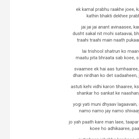
ek kamal prabhu raakhe joee, 
kathin bhakti dekhee prabh
jai jai jai anant avinaasee, 
dusht sakal nit mohi sataavai, b
traahi traahi main naath pukaa
lai trishool shatrun ko maa
maatu pita bhraata sab koee, 
svaamee ek hai aas tumhaaree,
dhan nirdhan ko det sadaaheen, 
astuti kehi vidhi karon tihaaree
shankar ho sankat ke naashan,
yogi yati muni dhyaav lagaavain
namo namo jay namo shivaaye
jo yah paath kare man laee, taapa
koee ho adhikaaree, paa