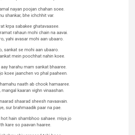
kamal nayan poojan chahan soee.
u shankar, bhe ichchhit var.
karat krpa sabakee ghatavaasee.
hramat rahaun mohi chain na aavai.
ro, yahi avasar mohi aan ubaaro.
ro, sankat se mohi aan ubaaro.
sankat mein poochhat nahin koee.
 aay harahu mam sankat bhaaree.
jo koee jaanchen vo phal paaheen.
, kshamahu naath ab chook hamaaree.
 mangal kaaran vighn vinaashan.
, naarad shaarad sheesh navaavain.
, sur brahmaadik paar na pae.
r hot hain shambhoo sahaee. rniya jo
th kare so paavan haaree.