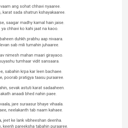
 vaam ang sohat chhavi nyaaree.
e, karat sada shatrun kshayakaaree.
e, saagar madhy kamal hain jaise.
ya chhavi ko kahi jaat na kaoo.
abaheen duhkh prabhu aap nivaara.
devan sab mili tumahin juhaaree.
lav nimesh mahan maari girayaoo.
suyashu tumhaar vidit sansaara.
, sabahin krpa kar leen bachaee.
e, poorab pratigya taasu puraaree.
in, sevak astuti karat sadaaheen.
akath anaadi bhed nahin paee.
aala, jare suraasur bhaye vihaala.
aee, neelakanth tab naam kahaee.
 jeet ke lank vibheeshan deenha.
, keenh pareeksha tabahin puraaree.