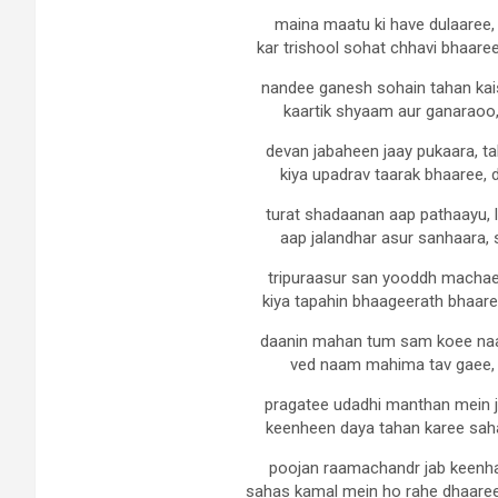
maina maatu ki have dulaaree,
kar trishool sohat chhavi bhaare
nandee ganesh sohain tahan kais
kaartik shyaam aur ganaraoo, 
devan jabaheen jaay pukaara, t
kiya upadrav taarak bhaaree, 
turat shadaanan aap pathaayu, 
aap jalandhar asur sanhaara, 
tripuraasur san yooddh machaee
kiya tapahin bhaageerath bhaare
daanin mahan tum sam koee naah
ved naam mahima tav gaee, 
pragatee udadhi manthan mein jv
keenheen daya tahan karee sah
poojan raamachandr jab keenha,
sahas kamal mein ho rahe dhaaree