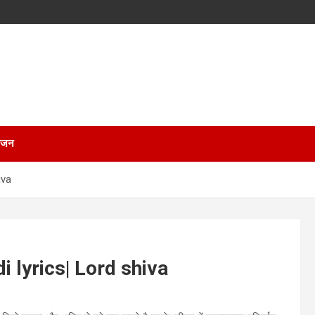
भजन
iva
di lyrics| Lord shiva