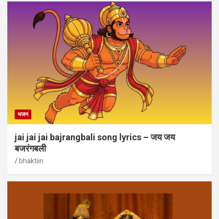
भजन
jai jai jai bajrangbali song lyrics – जय जय
बजरंगबली
bhaktiin