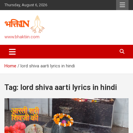
Skip
Thursday, August 6, 2026
to
content
www.bhaktiin.com
Home
lord shiva aarti lyrics in hindi
Tag:
lord shiva aarti lyrics in hindi