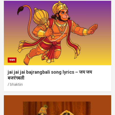
भजन
jai jai jai bajrangbali song lyrics – जय जय
बजरंगबली
bhaktiin