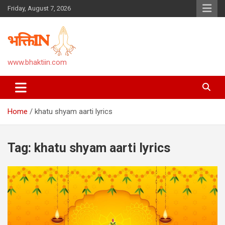
Skip
Friday, August 7, 2026
to
content
www.bhaktiin.com
Home
khatu shyam aarti lyrics
Tag:
khatu shyam aarti lyrics