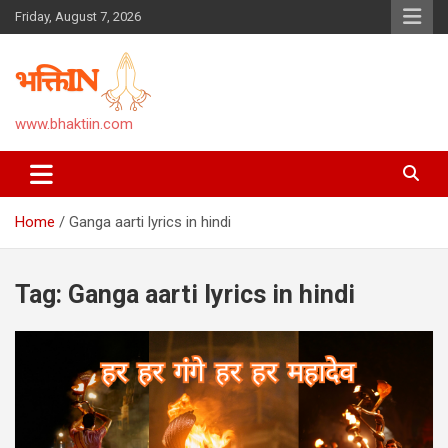
Skip
Friday, August 7, 2026
to
content
www.bhaktiin.com
Home
Ganga aarti lyrics in hindi
Tag:
Ganga aarti lyrics in hindi