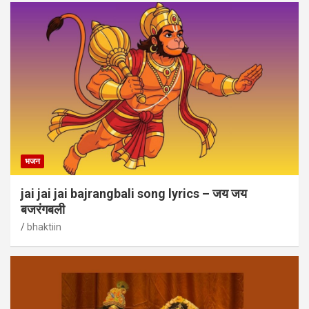
भजन
jai jai jai bajrangbali song lyrics – जय जय
बजरंगबली
bhaktiin