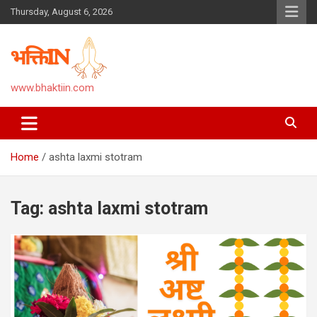
Skip
Thursday, August 6, 2026
to
content
www.bhaktiin.com
Home
ashta laxmi stotram
Tag:
ashta laxmi stotram