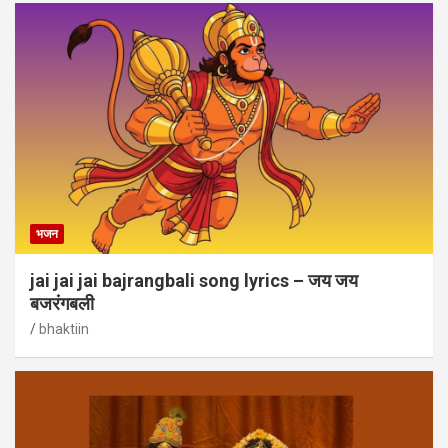
भजन
jai jai jai bajrangbali song lyrics – जय जय
बजरंगबली
bhaktiin